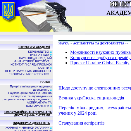
НАУКА
->
АСПIРАНТУРА ТА ДОКТОРАНТУРА
->
СТРУКТУРА АКАДЕМІЇ
Можливості наукових публіка
КЕРІВНИЦТВО
::
ВЧЕНА РАДА
::
Конкурси на здобуття премій, 
НАУКОВО-ДОСЛІДНИЙ
ФІНАНСОВИЙ ІНСТИТУТ
::
Проєкт Ukraine Global Faculty
ІНСТИТУТ ПІСЛЯДИПЛОМНОЇ
ОСВІТИ
::
ЦЕНТР НАУКОВИХ ФІНАНСОВО-
ЕКОНОМІЧНИХ ЕКСПЕРТИЗ
::
НАУКА
Пріорітетні напрями наукових
Щодо доступу до електронних ресур
досліджень
::
Наукова фінансово-економічна
експертиза та впровадження
Велика українська енциклопедія
результатів наукових досліджень
::
АСПIРАНТУРА ТА
ДОКТОРАНТУРА
::
Перелік міжнародних, всеукраїнсь
ІНФОРМАЦІЙНО-АНАЛІТИЧНА ТА
учених у 2024 році
ДИСТАНЦІЙНА СИСТЕМИ
Стажування аспірантів
ВИДАВНИЧА ДIЯЛЬНIСТЬ
ЖУРНАЛ «ФІНАНСИ УКРАЇНИ»
::
ЗБIРНИК «НАУКОВI ПРАЦI