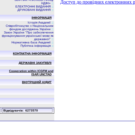
Доступ до провідних електронних ре
НДФI»
::
ЕЛЕКТРОННІ ВИДАННЯ
::
ДРУКОВАНІ ВИДАННЯ
::
ІНФОРМАЦІЯ
Історія Академії
::
Співробітництво з Національним
фондом досліджень України
::
Закон України "Про забезпечення
функціонування української мови як
державної"
::
Нормативна база Академії
::
Публічна інформація
::
КОНТАКТНА ІНФОРМАЦІЯ
ДЕРЖАВНІ ЗАКУПІВЛІ
Cooperation within ICGFM and
ISAR UNCTAD
ВНУТРІШНІЙ АУДИТ
Вiдвiдувачiв: 6273570