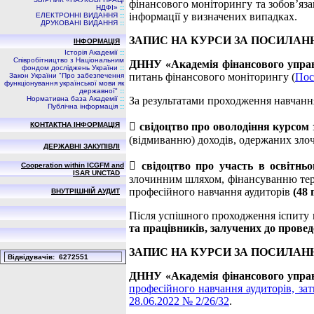
фінансового моніторингу та зобов’яза
НДФI»
::
інформації у визначених випадках.
ЕЛЕКТРОННІ ВИДАННЯ
::
ДРУКОВАНІ ВИДАННЯ
::
ЗАПИС НА КУРСИ ЗА ПОСИЛАН
ІНФОРМАЦІЯ
Історія Академії
::
Співробітництво з Національним
ДННУ «Академія фінансового упра
фондом досліджень України
::
питань фінансового моніторингу (
Пос
Закон України "Про забезпечення
функціонування української мови як
державної"
::
Нормативна база Академії
::
За результатами проходження навчанн
Публічна інформація
::
КОНТАКТНА ІНФОРМАЦІЯ

свідоцтво про оволодіння курсом
(відмиванню) доходів, одержаних зл
ДЕРЖАВНІ ЗАКУПІВЛІ

свідоцтво про участь в освітнь
Cooperation within ICGFM and
ISAR UNCTAD
злочинним шляхом, фінансуванню тер
професійного навчання аудиторів
(48 
ВНУТРІШНІЙ АУДИТ
Після успішного проходження іспиту
та працівників, залучених до прове
ЗАПИС НА КУРСИ ЗА ПОСИЛАН
Вiдвiдувачiв: 6272551
ДННУ «Академія фінансового упра
професійного навчання аудиторів, за
28.06.2022 № 2/26/32
.