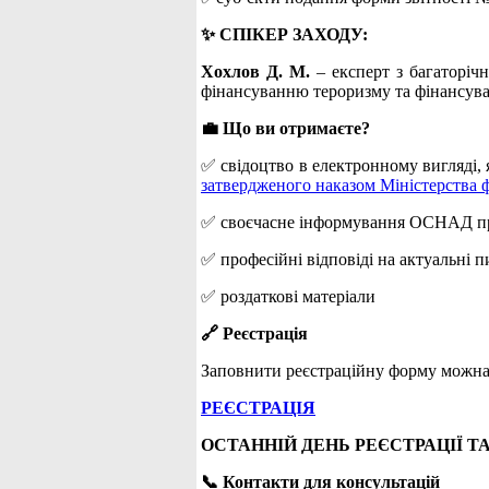
✨ СПІКЕР ЗАХОДУ:
Хохлов Д. М.
– експерт з багаторіч
фінансуванню тероризму та фінансув
💼 Що ви отримаєте?
✅ свідоцтво в електронному вигляді, я
затвердженого наказом Міністерства ф
✅ cвоєчасне інформування ОСНАД про 
✅ професійні відповіді на актуальні 
✅ роздаткові матеріали
🔗 Реєстрація
Заповнити реєстраційну форму можна
РЕЄСТРАЦІЯ
ОСТАННІЙ ДЕНЬ РЕЄСТРАЦІЇ ТА 
📞 Контакти для консультацій