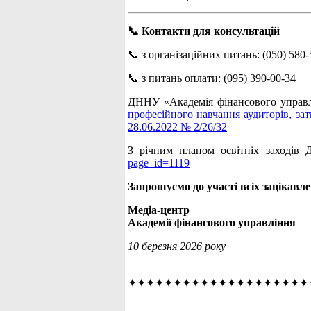
📞 Контакти для консультацій
📞 з організаційних питань: (050) 580-
📞 з питань оплати: (095) 390-00-34
ДННУ «Академія фінансового управлі
професійного навчання аудиторів, за
28.06.2022 № 2/26/32
З річним планом освітніх заходів
page_id=1119
Запрошуємо до участі всіх зацікавле
Медіа-центр
Академії фінансового управління
10 березня 2026 року
✦✦✦✦✦✦✦✦✦✦✦✦✦✦✦✦✦✦✦✦