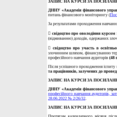
ЗАПИС НА КУРСИ ЗА ПОСИЛАН
ДННУ «Академія фінансового упра
питань фінансового моніторингу (
Пос
За результатами проходження навчанн

свідоцтво про оволодіння курсом
(відмиванню) доходів, одержаних зл

свідоцтво про участь в освітнь
злочинним шляхом, фінансуванню тер
професійного навчання аудиторів
(48 
Після успішного проходження іспиту
та працівників, залучених до прове
ЗАПИС НА КУРСИ ЗА ПОСИЛАН
ДННУ «Академія фінансового упра
професійного навчання аудиторів, за
28.06.2022 № 2/26/32
.
ЗАПИС НА КУРСИ ЗА ПОСИЛАН
Протягом календарного місяця післ