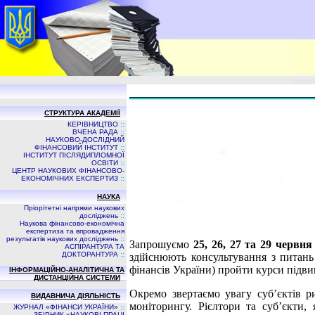
СТРУКТУРА АКАДЕМІЇ
КЕРІВНИЦТВО
::
ВЧЕНА РАДА
::
НАУКОВО-ДОСЛІДНИЙ
ФІНАНСОВИЙ ІНСТИТУТ
::
ІНСТИТУТ ПІСЛЯДИПЛОМНОЇ
ОСВІТИ
::
ЦЕНТР НАУКОВИХ ФІНАНСОВО-
ЕКОНОМІЧНИХ ЕКСПЕРТИЗ
::
НАУКА
Пріорітетні напрями наукових
досліджень
::
Наукова фінансово-економічна
експертиза та впровадження
результатів наукових досліджень
::
Запрошуємо
25, 26, 27 та 29 червн
АСПIРАНТУРА ТА
ДОКТОРАНТУРА
::
здійснюють консультування з питань 
фінансів України) пройти курси підви
ІНФОРМАЦІЙНО-АНАЛІТИЧНА ТА
ДИСТАНЦІЙНА СИСТЕМИ
Окремо звертаємо увагу суб’єктів р
ВИДАВНИЧА ДIЯЛЬНIСТЬ
моніторингу. Рієлтори та суб’єкти,
ЖУРНАЛ «ФІНАНСИ УКРАЇНИ»
::
ЗБIРНИК «НАУКОВI ПРАЦI