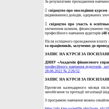
За результатами проходження навчанн

свідоцтво про оволодіння курсом
(відмиванню) доходів, одержаних зл

свідоцтво про участь в освітнь
злочинним шляхом, фінансуванню тер
професійного навчання аудиторів
(48 
Після успішного проходження іспиту
та працівників, залучених до прове
ЗАПИС НА КУРСИ ЗА ПОСИЛАН
ДННУ «Академія фінансового упра
професійного навчання аудиторів, за
28.06.2022 № 2/26/32
.
ЗАПИС НА КУРСИ ЗА ПОСИЛАН
Протягом календарного місяця післ
запобігання та протидії легалізації 
З програмою навчання можна ознайом
https://afu.kiev.ua/getfile.php?page_id