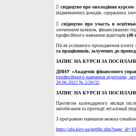

свідоцтво про оволодіння курсом
(відмиванню) доходів, одержаних зл

свідоцтво про участь в освітнь
злочинним шляхом, фінансуванню тер
професійного навчання аудиторів
(48 
Після успішного проходження іспиту
та працівників, залучених до прове
ЗАПИС НА КУРСИ ЗА ПОСИЛАН
ДННУ «Академія фінансового упра
професійного навчання аудиторів, за
28.06.2022 № 2/26/32
.
ЗАПИС НА КУРСИ ЗА ПОСИЛАН
Протягом календарного місяця післ
запобігання та протидії легалізації 
З програмою навчання можна ознайом
https://afu.kiev.ua/getfile.php?page_id