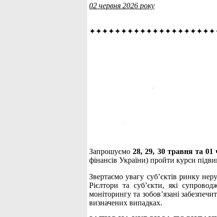
02 червня 2026 року
✦✦✦✦✦✦✦✦✦✦✦✦✦✦✦✦✦✦✦✦
Запрошуємо
28, 29, 30 травня та 0
фінансів України) пройти курси підви
Звертаємо увагу суб’єктів ринку нер
Рієлтори та суб’єкти, які супровод
моніторингу та зобов’язані забезпечи
визначених випадках.