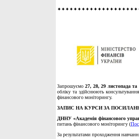
✦✦✦✦✦✦✦✦✦✦✦✦✦✦✦✦✦✦✦✦
Запрошуємо
27, 28, 29 листопада т
обліку та здійснюють консультування
фінансового моніторингу.
ЗАПИС НА КУРСИ ЗА ПОСИЛАН
ДННУ «Академія фінансового упра
питань фінансового моніторингу (
Пос
За результатами проходження навчанн