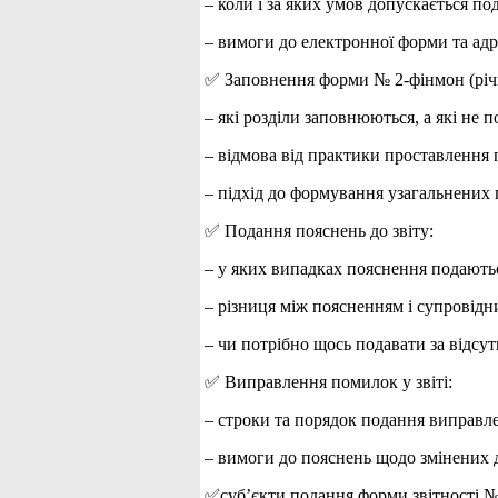
– коли і за яких умов допускається по
– вимоги до електронної форми та адр
✅ Заповнення форми № 2-фінмон (річ
– які розділи заповнюються, а які не п
– відмова від практики проставлення 
– підхід до формування узагальнених 
✅ Подання пояснень до звіту:
– у яких випадках пояснення подають
– різниця між поясненням і супровідн
– чи потрібно щось подавати за відсут
✅ Виправлення помилок у звіті:
– строки та порядок подання виправл
– вимоги до пояснень щодо змінених 
✅суб’єкти подання форми звітності № 