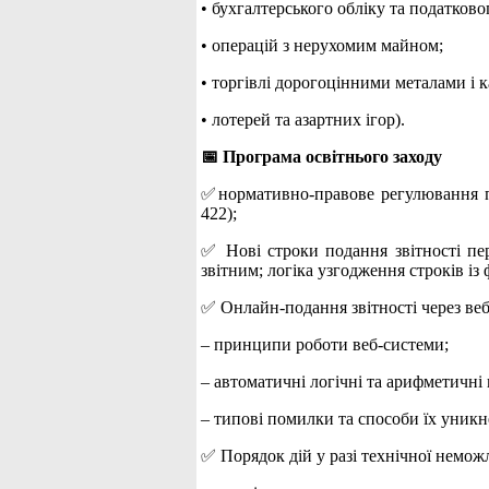
• бухгалтерського обліку та податково
• операцій з нерухомим майном;
• торгівлі дорогоцінними металами і 
• лотерей та азартних ігор).
📅 Програма освітнього заходу
✅нормативно-правове регулювання по
422);
✅ Нові строки подання звітності пер
звітним; логіка узгодження строків із
✅ Онлайн-подання звітності через веб
– принципи роботи веб-системи;
– автоматичні логічні та арифметичні 
– типові помилки та способи їх уникн
✅ Порядок дій у разі технічної неможл