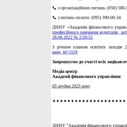
📞 з організаційних питань: (050) 580-
📞 з питань оплати: (095) 390-00-34
ДННУ «Академія фінансового управлі
професійного навчання аудиторів, за
28.06.2022 № 2/26/32
З річним планом освітніх заходів
page_id=1119
Запрошуємо до участі всіх зацікавле
Медіа-центр
Академії фінансового управління
05 грудня 2025 року
✦✦✦✦✦✦✦✦✦✦✦✦✦✦✦✦✦✦✦✦
ДННУ "Академія фінансового управлін