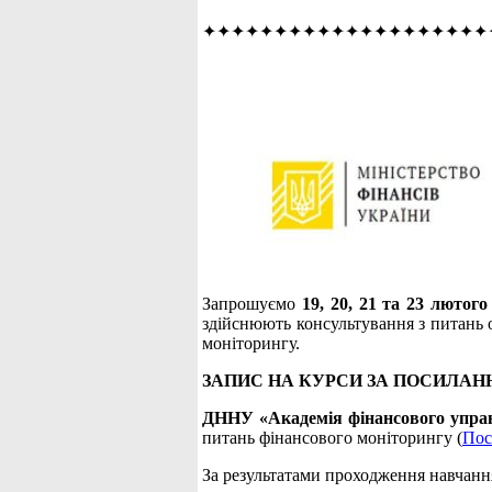
✦✦✦✦✦✦✦✦✦✦✦✦✦✦✦✦✦✦✦✦
Запрошуємо
19, 20, 21 та 23 лютог
здійснюють консультування з питань о
моніторингу.
ЗАПИС НА КУРСИ ЗА ПОСИЛАН
ДННУ «Академія фінансового упра
питань фінансового моніторингу (
Пос
За результатами проходження навчанн