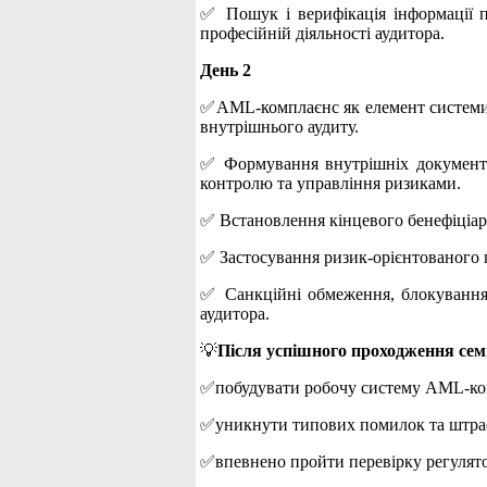
✅ Пошук і верифікація інформації п
професійній діяльності аудитора.
День 2
✅AML-комплаєнс як елемент системи в
внутрішнього аудиту.
✅ Формування внутрішніх документів
контролю та управління ризиками.
✅ Встановлення кінцевого бенефіціарн
✅ Застосування ризик-орієнтованого пі
✅ Санкційні обмеження, блокування а
аудитора.
💡
Після успішного проходження сем
✅побудувати робочу систему AML-ко
✅уникнути типових помилок та штра
✅впевнено пройти перевірку регулято