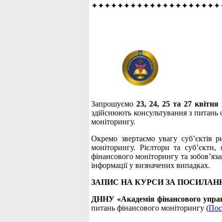
✦✦✦✦✦✦✦✦✦✦✦✦✦✦✦✦✦✦✦✦
Запрошуємо
23, 24, 25 та 27 квітн
здійснюють консультування з питань о
моніторингу.
Окремо звертаємо увагу суб’єктів р
моніторингу. Рієлтори та суб’єкти,
фінансового моніторингу та зобов’яза
інформації у визначених випадках.
ЗАПИС НА КУРСИ ЗА ПОСИЛАН
ДННУ «Академія фінансового упра
питань фінансового моніторингу (
Пос