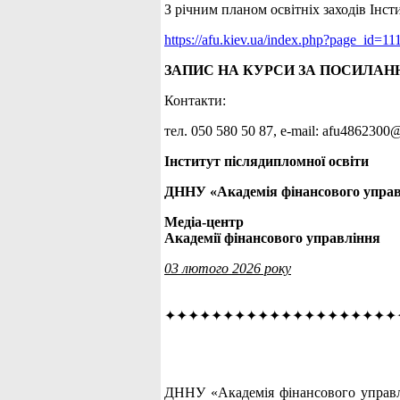
З річним планом освітніх заходів Інс
https://afu.kiev.ua/index.php?page_id=11
ЗАПИС НА КУРСИ ЗА ПОСИЛАН
Контакти:
тел. 050 580 50 87, е-mail: afu486230
Інститут післядипломної освіти
ДННУ «Академія фінансового упра
Медіа-центр
Академії фінансового управління
03 лютого 2026 року
✦✦✦✦✦✦✦✦✦✦✦✦✦✦✦✦✦✦✦✦
ДННУ «Академія фінансового управлі