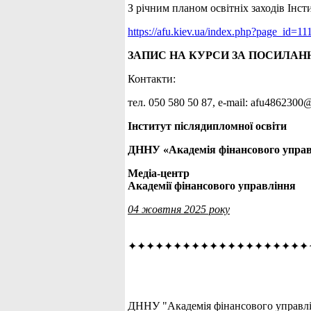
З річним планом освітніх заходів Інс
https://afu.kiev.ua/index.php?page_id=11
ЗАПИС НА КУРСИ ЗА ПОСИЛАН
Контакти:
тел. 050 580 50 87, е-mail: afu486230
Інститут післядипломної освіти
ДННУ «Академія фінансового упра
Медіа-центр
Академії фінансового управління
04 жовтня 2025 року
✦✦✦✦✦✦✦✦✦✦✦✦✦✦✦✦✦✦✦✦
ДННУ "Академія фінансового управлін