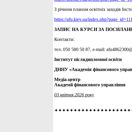
З річним планом освітніх заходів Інс
https://afu.kiev.ua/index.php?page_id=11
ЗАПИС НА КУРСИ ЗА ПОСИЛАН
Контакти:
тел. 050 580 50 87, е-mail: afu486230
Інститут післядипломної освіти
ДННУ «Академія фінансового упра
Медіа-центр
Академії фінансового управління
03 квітня 2026 року
✦✦✦✦✦✦✦✦✦✦✦✦✦✦✦✦✦✦✦✦