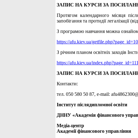
ЗАПИС НА КУРСИ ЗА ПОСИЛАН
Протягом календарного місяця післ
запобігання та протидії легалізації 
З програмою навчання можна ознайом
https://afu.kiev.ua/getfile.php?page_id
З річним планом освітніх заходів Інс
https://afu.kiev.ua/index.php?page_id=11
ЗАПИС НА КУРСИ ЗА ПОСИЛАН
Контакти:
тел. 050 580 50 87, е-mail: afu486230
Інститут післядипломної освіти
ДННУ «Академія фінансового упра
Медіа-центр
Академії фінансового управління