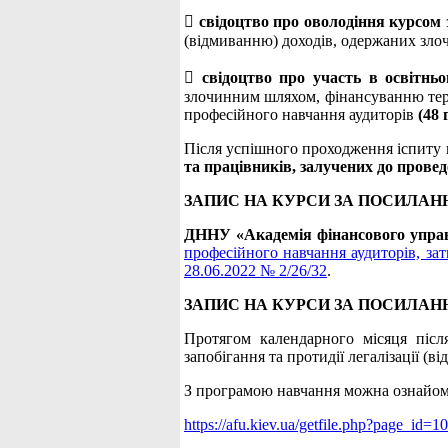

свідоцтво про оволодіння курсом
(відмиванню) доходів, одержаних зл

свідоцтво про участь в освітнь
злочинним шляхом, фінансуванню тер
професійного навчання аудиторів
(48 
Після успішного проходження іспиту
та працівників, залучених до прове
ЗАПИС НА КУРСИ ЗА ПОСИЛАН
ДННУ «Академія фінансового упра
професійного навчання аудиторів, за
28.06.2022 № 2/26/32
.
ЗАПИС НА КУРСИ ЗА ПОСИЛАН
Протягом календарного місяця післ
запобігання та протидії легалізації 
З програмою навчання можна ознайом
https://afu.kiev.ua/getfile.php?page_id